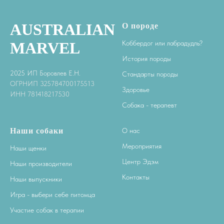
AUSTRALIAN
О породе
MARVEL
Коббердог или лабрадудль?
История породы
2025 ИП Боровлев Е.Н.
Стандарты породы
ОГРНИП 325784700175513
Здоровье
ИНН 781418217530
Собака - терапевт
Наши собаки
О нас
Мероприятия
Наши щенки
Центр Эдэм
Наши производители
Контакты
Наши выпускники
Игра - выбери себе питомца
Участие собак в терапии