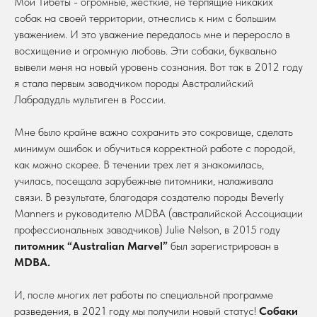
Мои Тибеты - огромные, жесткие, не терпящие никаких
собак на своей территории, отнеслись к ним с большим
уважением. И это уважение передалось мне и переросло в
восхищение и огромную любовь. Эти собаки, буквально
вывели меня на новый уровень сознания. Вот так в 2012 году
я стала первым заводчиком породы Австралийский
Лабрадудль мультиген в России.
Мне было крайне важно сохранить это сокровище, сделать
минимум ошибок и обучиться корректной работе с породой,
как можно скорее. В течении трех лет я знакомилась,
училась, посещала зарубежные питомники, налаживала
связи. В результате, благодаря создателю породы Beverly
Manners и руководителю MDBA (австралийской Ассоциации
профессиональных заводчиков) Julie Nelson, в 2015 году
питомник “Australian Marvel”
был зарегистрирован в
MDBA.
И, после многих лет работы по специальной программе
разведения, в 2021 году мы получили новый статус!
Собаки