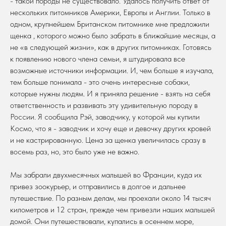
- такой породы не существовало. Удалось получить ответ от
нескольких питомников Америки, Европы и Англии. Только в
одном, крупнейшем Британском питомнике мне предложили
щенка , которого можно было забрать в ближайшие месяцы, а
не «в следующей жизни», как в других питомниках. Готовясь
к появлению нового члена семьи, я штудировала все
возможные источники информации. И, чем больше я изучала,
тем больше понимала - это очень интересные собаки,
которые нужны людям. И я приняла решение - взять на себя
ответственность и развивать эту удивительную породу в
России. Я сообщила Рэй, заводчику, у которой мы купили
Космо, что я - заводчик и хочу еще и девочку других кровей
и не кастрированную. Цена за щенка увеличилась сразу в
восемь раз, но, это было уже не важно.
Мы забрали двухмесячных малышей во Франции, куда их
привез зоокурьер, и отправились в долгое и дальнее
путешествие. По разным делам, мы проехали около 14 тысяч
километров и 12 стран, прежде чем привезли наших малышей
домой. Они путешествовали, купались в осеннем море,