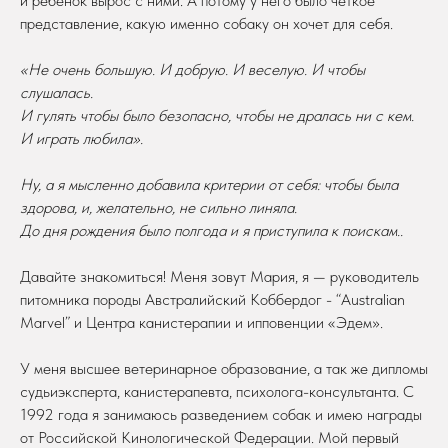
и ребенок вырос с ними. А потому у него было четкое
представление, какую именно собаку он хочет для себя.
«Не очень большую. И добрую. И веселую. И чтобы
слушалась.
И гулять чтобы было безопасно, чтобы не дралась ни с кем.
И играть любила».
Ну, а я мысленно добавила критерии от себя: чтобы была
здорова, и, желательно, не сильно линяла.
До дня рождения было полгода и я приступила к поискам..
Давайте знакомиться! Меня зовут Мария, я — руководитель
питомника породы Австралийский Коббердог - “Australian
Marvel” и Центра канистерапии и ипповенции «Эдем».
У меня высшее ветеринарное образование, а так же дипломы
судьиэксперта, канистерапевта, психолога-консультанта. С
1992 года я занимаюсь разведением собак и имею награды
от Российской Кинологической Федерации. Мой первый