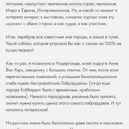
питомник «выпустил» чемпионов многих стран, чемпионов
Мира и Европы, Интерчемпионов. Но, в какой-то момент я
потеряла интерес к выставкам, слишком хорошо зная эту
«кухню» с обеих сторон: и как судья, и как участник.
Итак, перебрав все известные мне породы, я зашла в тупик.
Такой собаки, которая устроила бы нас с сыном на 100% не
существовало!
Как-то раз, я позвонила в Нидерланды, моей подруге Анне
Ван Херх, заводчику с большим опытом. От нее, после всех
перечисленных пожеланий, я услышала безапелляционное:
«тебе нужен Австралийский Лабрадудель» (тогда еще
порода Коббердог была с временным, «рабочим»
названием). Немного пораздумав, решение было принято,
значит нужно купить щенка этого самого лабрадуделя. И тут
началось интересное!
На русском языке было бесполезно даже писать в поисковик