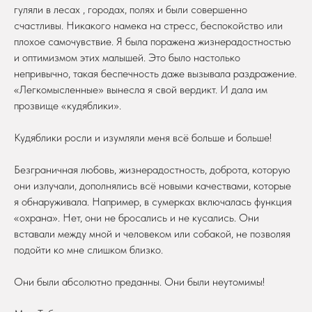
гуляли в лесах , городах, полях и были совершенно
счастливы. Никакого намека на стресс, беспокойство или
плохое самочувствие. Я была поражена жизнерадостностью
и оптимизмом этих малышей. Это было настолько
непривычно, такая беспечность даже вызывала раздражение.
«Легкомысленные» вынесла я свой вердикт. И дала им
прозвище «кудяблики».
Кудяблики росли и изумляли меня всё больше и больше!
Безграничная любовь, жизнерадостность, доброта, которую
они излучали, дополнялись всё новыми качествами, которые
я обнаруживала. Например, в сумерках включалась функция
«охрана». Нет, они не бросались и не кусались. Они
вставали между мной и человеком или собакой, не позволяя
подойти ко мне слишком близко.
Они были абсолютно преданны. Они были неутомимы!